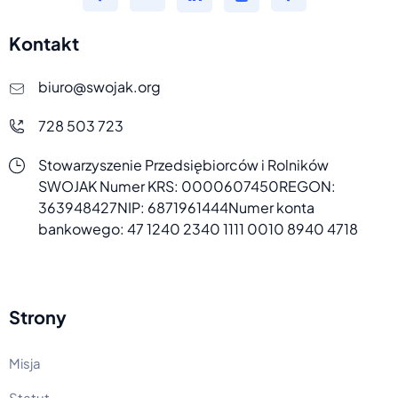
Kontakt
biuro@swojak.org
728 503 723
Stowarzyszenie Przedsiębiorców i Rolników
SWOJAK
Numer KRS: 0000607450
REGON:
363948427
NIP: 6871961444
Numer konta
bankowego:
47 1240 2340 1111 0010 8940 4718
Strony
Misja
Statut