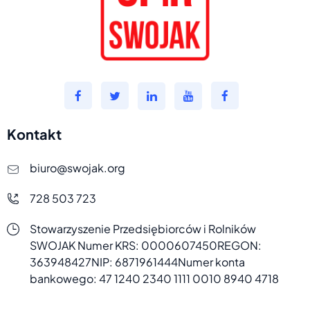
Kontakt
biuro@swojak.org
728 503 723
Stowarzyszenie Przedsiębiorców i Rolników
SWOJAK
Numer KRS: 0000607450
REGON:
363948427
NIP: 6871961444
Numer konta
bankowego:
47 1240 2340 1111 0010 8940 4718