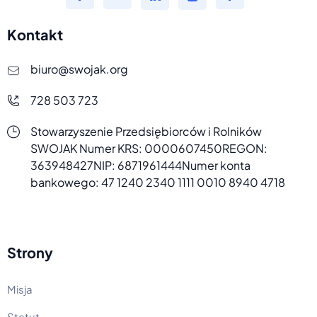
Kontakt
biuro@swojak.org
728 503 723
Stowarzyszenie Przedsiębiorców i Rolników
SWOJAK
Numer KRS: 0000607450
REGON:
363948427
NIP: 6871961444
Numer konta
bankowego:
47 1240 2340 1111 0010 8940 4718
Strony
Misja
Statut