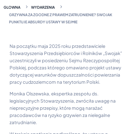
GLOWNA
WYDARZENIA
GRZYWNA ZA ZGODNE Z PRAWEM ZATRUDNIENIE? SWOJAK
PUNKTUJE ABSURDY USTAWY W SEJMIE
Na początku maja 2025 roku przedstawiciele
Stowarzyszenia Przedsiębiorców i Rolników „Swojak”
uczestniczyli w posiedzeniu Sejmu Rzeczypospolitej
Polskiej, podczas którego omawiano projekt ustawy
dotyczącej warunków dopuszczalności powierzania
pracy cudzoziemcom na terytorium Polski.
Monika Olszewska, ekspertka zespołu ds.
legislacyjnych Stowarzyszenia, zwróciła uwagę na
nieprecyzyjne przepisy, które mogą narażać
pracodawców na ryzyko grzywien za nielegalne
zatrudnianie.
W trakcie spotkania podkreślono, że ustawa o