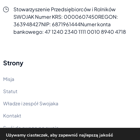
Stowarzyszenie Przedsiębiorców i Rolników
SWOJAK
Numer KRS: 0000607450
REGON:
363948427
NIP: 6871961444
Numer konta
bankowego:
47 1240 2340 1111 0010 8940 4718
Strony
Misja
Statut
Władze i zespół Swojaka
Kontakt
Swój do swego po swoje
Używamy ciasteczek, aby zapewnić najlepszą jakość