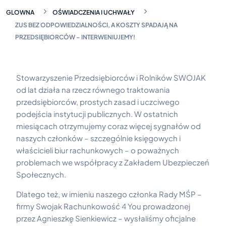
GLOWNA
OŚWIADCZENIA I UCHWAŁY
ZUS BEZ ODPOWIEDZIALNOŚCI, A KOSZTY SPADAJĄ NA
PRZEDSIĘBIORCÓW – INTERWENIUJEMY!
Stowarzyszenie Przedsiębiorców i Rolników SWOJAK
od lat działa na rzecz równego traktowania
przedsiębiorców, prostych zasad i uczciwego
podejścia instytucji publicznych. W ostatnich
miesiącach otrzymujemy coraz więcej sygnałów od
naszych członków – szczególnie księgowych i
właścicieli biur rachunkowych – o poważnych
problemach we współpracy z Zakładem Ubezpieczeń
Społecznych.
Dlatego też, w imieniu naszego członka Rady MŚP –
firmy Swojak Rachunkowość 4 You prowadzonej
przez Agnieszkę Sienkiewicz – wysłaliśmy oficjalne