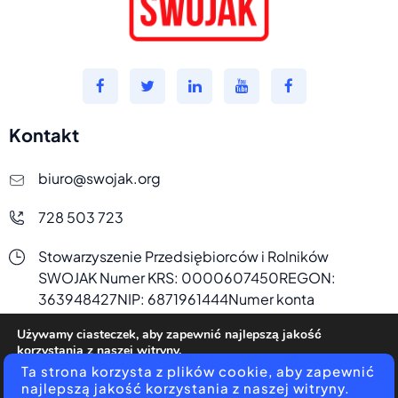
Kontakt
biuro@swojak.org
728 503 723
Stowarzyszenie Przedsiębiorców i Rolników
SWOJAK
Numer KRS: 0000607450
REGON:
363948427
NIP: 6871961444
Numer konta
bankowego:
47 1240 2340 1111 0010 8940 4718
Używamy ciasteczek, aby zapewnić najlepszą jakość
korzystania z naszej witryny.
Więcej informacji na temat plików ciasteczka, których
Ta strona korzysta z plików cookie, aby zapewnić
używamy, oraz możliwości ich wyłączenia znajdziesz w
najlepszą jakość korzystania z naszej witryny.